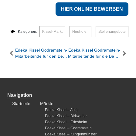
HIER ONLINE BEWERBEN
Kategorien:
Kissel-Markt
,
Neuhofen
,
Stellenangebote
Edeka Kissel Godramstein-
Edeka Kissel Godramstein-
Mitarbeitende für den Bereich Kasse/Markt (m/w/d)
Mitarbeitende für die Bedientheken (m/w/d)
Navigation
Startseite
Märkte
Edeka Kissel – Altrip
Edeka Kissel – Birkweiler
Edeka Kissel – Edesheim
Edeka Kissel – Godramstein
Edeka Kissel – Klingenmünster