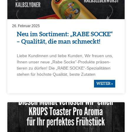
26. Februar 2025
Neu im Sorti­ment: „RABE SOCKE“
– Qualität, die man schmeckt!
Liebe Kundinnen und liebe Kunden, Wir freuen uns,
Ihnen unser neue „Rabe Socke“-Produkte präsen­
tieren zu dürfen! Die „RABE SOCKE“-Spezia­li­täten
stehen für höchste Qualität, beste Zutaten
WEITER »