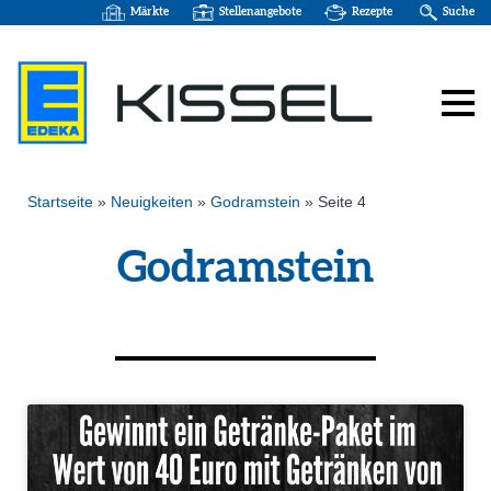
Märkte
Stellenangebote
Rezepte
Suche
Startseite
»
Neuigkeiten
»
Godramstein
»
Seite 4
Godramstein