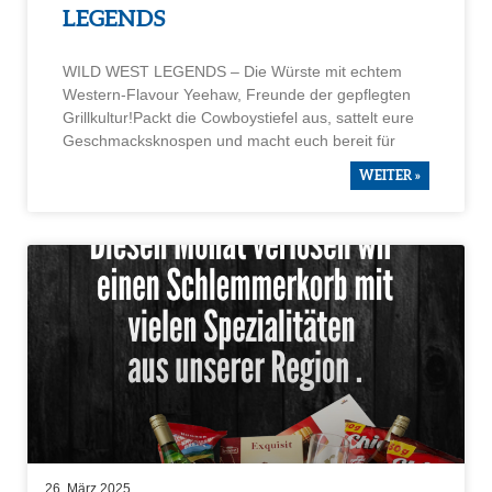
LEGENDS
WILD WEST LEGENDS – Die Würste mit echtem
Western-Flavour Yeehaw, Freunde der gepflegten
Grill­kultur!Packt die Cowboy­stiefel aus, sattelt eure
Geschmacks­knospen und macht euch bereit für
WEITER »
26. März 2025