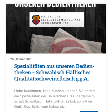
26. Januar 2025
Spezia­li­täten aus unseren Bedien­
theken – Schwä­bisch Hälli­sches
Quali­täts­schwei­ne­fleisch g.g.A.
Liebe Kundinnen, liebe Kunden, kennen Sie bereits
die Spezia­li­täten der Bäuer­li­chen Erzeu­ger­ge­mein­
schaft Schwä­bisch Hall? „Hilf dir selbst, so hilft dir
Gott“: Das Sprich­wort haben sich