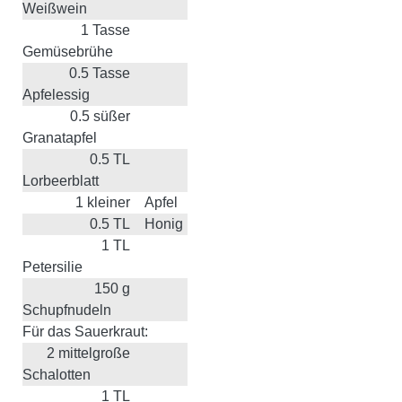
Weißwein
1
Tasse
Gemüsebrühe
0.5
Tasse
Apfelessig
0.5
süßer
Granatapfel
0.5
TL
Lorbeerblatt
1
kleiner
Apfel
0.5
TL
Honig
1
TL
Petersilie
150
g
Schupfnudeln
Für das Sauerkraut:
2
mittelgroße
Schalotten
1
TL