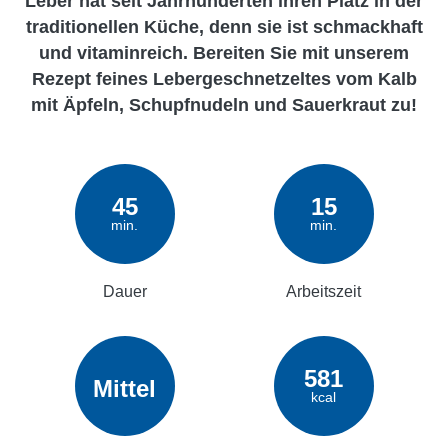
Leber hat seit Jahrhunderten ihren Platz in der
traditionellen Küche, denn sie ist schmackhaft
und vitaminreich. Bereiten Sie mit unserem
Rezept feines Lebergeschnetzeltes vom Kalb
mit Äpfeln, Schupfnudeln und Sauerkraut zu!
45
15
min.
min.
Dauer
Arbeitszeit
581
Mittel
kcal