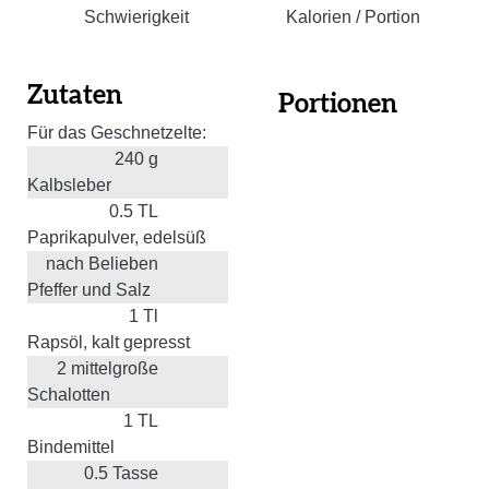
Schwierigkeit
Kalorien / Portion
Zutaten
Portionen
Für das Geschnetzelte:
240
g
Kalbsleber
0.5
TL
Paprikapulver, edelsüß
nach Belieben
Pfeffer und Salz
1
Tl
Rapsöl, kalt gepresst
2
mittelgroße
Schalotten
1
TL
Bindemittel
0.5
Tasse