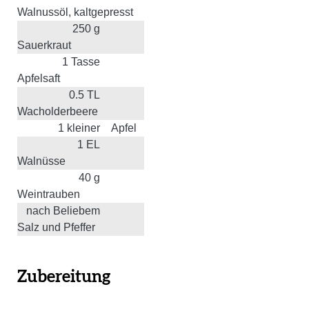
Walnussöl, kaltgepresst
250
g
Sauerkraut
1
Tasse
Apfelsaft
0.5
TL
Wacholderbeere
1
kleiner
Apfel
1
EL
Walnüsse
40
g
Weintrauben
nach Beliebem
Salz und Pfeffer
Zubereitung