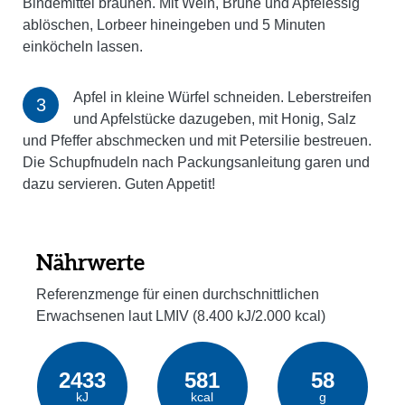
Bindemittel bräunen. Mit Wein, Brühe und Apfelessig
ablöschen, Lorbeer hineingeben und 5 Minuten
einköcheln lassen.
Apfel in kleine Würfel schneiden. Leberstreifen
und Apfelstücke dazugeben, mit Honig, Salz
und Pfeffer abschmecken und mit Petersilie bestreuen.
Die Schupfnudeln nach Packungsanleitung garen und
dazu servieren. Guten Appetit!
Nährwerte
Referenzmenge für einen durchschnittlichen
Erwachsenen laut LMIV (8.400 kJ/2.000 kcal)
2433
581
58
kJ
kcal
g