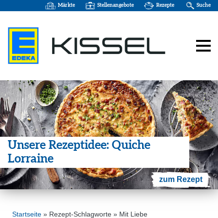
Märkte
Stellenangebote
Rezepte
Suche
Unsere Rezep­t­idee: Quiche
Lorraine
zum Rezept
Startseite
»
Rezept-Schlagworte
»
Mit Liebe