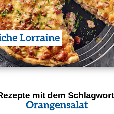
iche Lorraine
Rezepte mit dem Schlag­wort
Orangen­salat