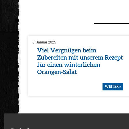
6. Januar 2025
Viel Vergnügen beim
Zubereiten mit unserem Rezept
für einen winter­li­chen
Orangen-Salat
WEITER »