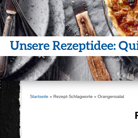
Unsere Rezep­t­idee: Qu
Startseite
»
Rezept-Schlagworte
»
Orangensalat