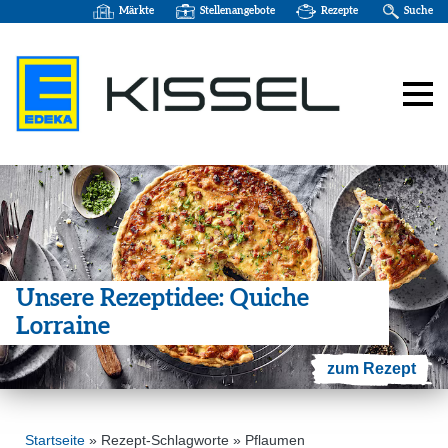
Märkte
Stellenangebote
Rezepte
Suche
Unsere Rezep­t­idee: Quiche
Lorraine
zum Rezept
Startseite
»
Rezept-Schlagworte
»
Pflaumen