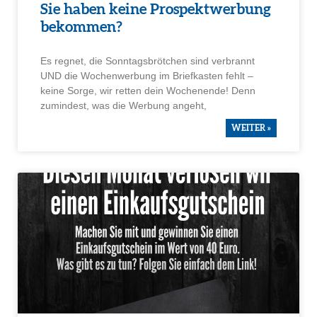
Sie haben keine Prospekt­wer­bung
bekommen?
Es regnet, die Sonntags­bröt­chen sind verbrannt
UND die Wochen­wer­bung im Brief­kasten fehlt –
keine Sorge, wir retten dein Wochen­ende! Denn
zumin­dest, was die Werbung angeht,
WEITER »