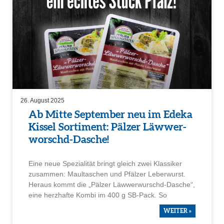
26. August 2025
Ab Mitte September neu im Edeka
Kissel Sorti­ment: Pälzer Läwwer­
worschd-Dasche!
Eine neue Spezia­lität bringt gleich zwei Klassiker
zusammen: Maulta­schen und Pfälzer Leber­wurst.
Heraus kommt die „Pälzer Läwwer­wurschd-Dasche“,
eine herzhafte Kombi im 400 g SB-Pack. So
WEITER »