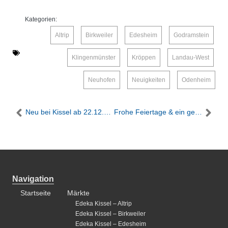
Kategorien:
Altrip
,
Birkweiler
,
Edesheim
,
Godramstein
,
Klingenmünster
,
Kröppen
,
Landau-West
,
Neuhofen
,
Neuigkeiten
,
Odenheim
Neu bei Kissel ab 22.12.2025: Die „Pälzer Dasche“ – Chili-Cheese-Daschen und den Saumagen-Daschen!
Frohe Feiertage & ein genussvolles neues Jahr mit Edeka Kissel
Navigation
Startseite
Märkte
Edeka Kissel – Altrip
Edeka Kissel – Birkweiler
Edeka Kissel – Edesheim