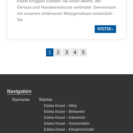
Kissel Kröppen Erleben Sie einen Abend, der
Genuss und Handwerks­kunst verbindet: Gemeinsam
mit unserem erfah­renen Metzge­rei­team entwi­ckeln
Sie
WEITER »
1
2
3
4
5
Navigation
Startseite
Märkte
Edeka Kissel – Altrip
Edeka Kissel – Birkweiler
Edeka Kissel – Edesheim
Edeka Kissel – Godramstein
Edeka Kissel – Klingenmünster