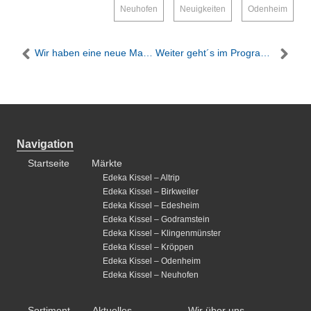
Neuhofen
,
Neuigkeiten
,
Odenheim
Wir haben eine neue Marke!
Weiter geht´s im Programm: Willkommen zu unserer Marktfestwoche im Edeka Kissel Edesheim
Navigation
Startseite
Märkte
Edeka Kissel – Altrip
Edeka Kissel – Birkweiler
Edeka Kissel – Edesheim
Edeka Kissel – Godramstein
Edeka Kissel – Klingenmünster
Edeka Kissel – Kröppen
Edeka Kissel – Odenheim
Edeka Kissel – Neuhofen
Sortiment
Aktuelles
Wir über uns